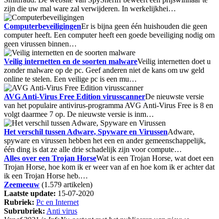
zijn die uw mal ware zal verwijderen. In werkelijkhei…
Computerbeveiligingen
Er is bijna geen één huishouden die geen
computer heeft. Een computer heeft een goede beveiliging nodig om
geen virussen binnen…
Veilig internetten en de soorten malware
Veilig internetten doet u
zonder malware op de pc. Geef anderen niet de kans om uw geld
online te stelen. Een veilige pc is een mu…
AVG Anti-Virus Free Edition virusscanner
De nieuwste versie
van het populaire antivirus-programma AVG Anti-Virus Free is 8 en
volgt daarmee 7 op. De nieuwste versie is inm…
Het verschil tussen Adware, Spyware en Virussen
Adware,
spyware en virussen hebben het een en ander gemeenschappelijk,
één ding is dat ze alle drie schadelijk zijn voor compute…
Alles over een Trojan Horse
Wat is een Trojan Horse, wat doet een
Trojan Horse, hoe kom ik er weer van af en hoe kom ik er achter dat
ik een Trojan Horse heb.…
Zeemeeuw
(1.579 artikelen)
Laatste update:
15-07-2020
Rubriek:
Pc en Internet
Subrubriek:
Anti virus