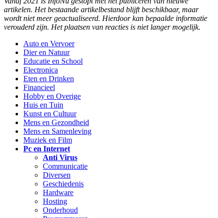
Vanaf 2021 is InfoNu gestopt met het publiceren van nieuwe
artikelen. Het bestaande artikelbestand blijft beschikbaar, maar
wordt niet meer geactualiseerd. Hierdoor kan bepaalde informatie
verouderd zijn. Het plaatsen van reacties is niet langer mogelijk.
Auto en Vervoer
Dier en Natuur
Educatie en School
Electronica
Eten en Drinken
Financieel
Hobby en Overige
Huis en Tuin
Kunst en Cultuur
Mens en Gezondheid
Mens en Samenleving
Muziek en Film
Pc en Internet
Anti Virus
Communicatie
Diversen
Geschiedenis
Hardware
Hosting
Onderhoud