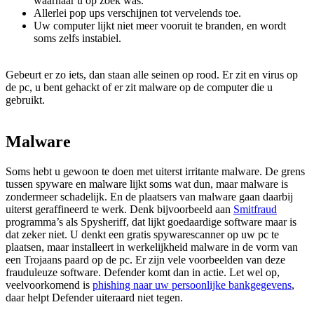
waarnaar u op zoek was.
Allerlei pop ups verschijnen tot vervelends toe.
Uw computer lijkt niet meer vooruit te branden, en wordt
soms zelfs instabiel.
Gebeurt er zo iets, dan staan alle seinen op rood. Er zit en virus op
de pc, u bent gehackt of er zit malware op de computer die u
gebruikt.
Malware
Soms hebt u gewoon te doen met uiterst irritante malware. De grens
tussen spyware en malware lijkt soms wat dun, maar malware is
zondermeer schadelijk. En de plaatsers van malware gaan daarbij
uiterst geraffineerd te werk. Denk bijvoorbeeld aan
Smitfraud
programma’s als Spysheriff, dat lijkt goedaardige software maar is
dat zeker niet. U denkt een gratis spywarescanner op uw pc te
plaatsen, maar installeert in werkelijkheid malware in de vorm van
een Trojaans paard op de pc. Er zijn vele voorbeelden van deze
frauduleuze software. Defender komt dan in actie. Let wel op,
veelvoorkomend is
phishing naar uw persoonlijke bankgegevens
,
daar helpt Defender uiteraard niet tegen.