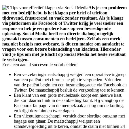
Als je een probleem
met een bedrijf hebt, is het klagen per brief of telefoon
tijdrovend, frustrerend en vaak zonder resultaat. Als je klaagt
via platformen als Facebook of Twitter krijg je veel sneller een
respons en heb je een grotere kans op een bevredigende
oplossing. Social Media heeft een directe dialoog mogelijk
gemaakt tussen consumenten en bedrijven. Zelf als een merk
nog niet bezig is met webcare, is dit een manier om aandacht te
vragen voor een betere behandeling van klachten. Hieronder
vind je tips om met je klacht op Social Media het beste resultaat
te verkrijgen.
Eerst een aantal succesvolle voorbeelden:
Een verzekeringsmaatschappij weigert een operatieve ingreep
van een patiënt met chronische pijn te vergoeden. Vrienden
van de patiënt beginnen een inzamelingsactie via Facebook en
Twitter. De maatschappij besluit de vergoeding toe te kennen.
Een klant van een grote meubelzaak koopt een nieuwe kast,
die kort daarna flink in de aanbieding komt. Hij vraagt op de
Facebook fanpage van de meubelzaak alsnog om de korting,
en krijgt deze binnen twee dagen.
Een vliegtuigmaatschappij vernielt door slordige omgang met
bagage een gitaar. De maatschappij weigert een
schadevergoeding uit te keren, omdat de claim niet binnen 24