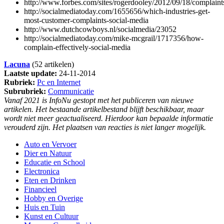
http://www.forbes.com/sites/rogerdooley/2012/09/18/complaint
http://socialmediatoday.com/1655656/which-industries-get-
most-customer-complaints-social-media
http://www.dutchcowboys.nl/socialmedia/23052
http://socialmediatoday.com/mike-mcgrail/1717356/how-
complain-effectively-social-media
Lacuna
(52 artikelen)
Laatste update:
24-11-2014
Rubriek:
Pc en Internet
Subrubriek:
Communicatie
Vanaf 2021 is InfoNu gestopt met het publiceren van nieuwe
artikelen. Het bestaande artikelbestand blijft beschikbaar, maar
wordt niet meer geactualiseerd. Hierdoor kan bepaalde informatie
verouderd zijn. Het plaatsen van reacties is niet langer mogelijk.
Auto en Vervoer
Dier en Natuur
Educatie en School
Electronica
Eten en Drinken
Financieel
Hobby en Overige
Huis en Tuin
Kunst en Cultuur