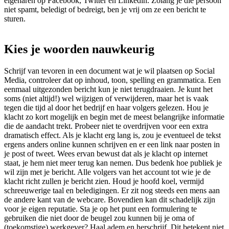
eigenaren op Facebook, Twitter en Linkedin. Zolang je die persoon
niet spamt, beledigt of bedreigt, ben je vrij om ze een bericht te
sturen.
Kies je woorden nauwkeurig
Schrijf van tevoren in een document wat je wil plaatsen op Social
Media, controleer dat op inhoud, toon, spelling en grammatica. Een
eenmaal uitgezonden bericht kun je niet terugdraaien. Je kunt het
soms (niet altijd!) wel wijzigen of verwijderen, maar het is vaak
tegen die tijd al door het bedrijf en haar volgers gelezen. Hou je
klacht zo kort mogelijk en begin met de meest belangrijke informatie
die de aandacht trekt. Probeer niet te overdrijven voor een extra
dramatisch effect. Als je klacht erg lang is, zou je eventueel de tekst
ergens anders online kunnen schrijven en er een link naar posten in
je post of tweet. Wees ervan bewust dat als je klacht op internet
staat, je hem niet meer terug kan nemen. Dus bedenk hoe publiek je
wil zijn met je bericht. Alle volgers van het account tot wie je de
klacht richt zullen je bericht zien. Houd je hoofd koel, vermijd
schreeuwerige taal en beledigingen. Er zit nog steeds een mens aan
de andere kant van de webcare. Bovendien kan dit schadelijk zijn
voor je eigen reputatie. Sta je op het punt een formulering te
gebruiken die niet door de beugel zou kunnen bij je oma of
(toekomstige) werkgever? Haal adem en herschrijf. Dit betekent niet